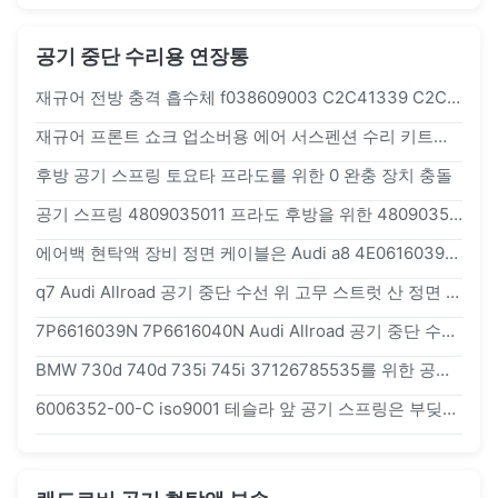
공기 중단 수리용 연장통
재규어 전방 충격 흡수체 f038609003 C2C41339 C2C41349를 위한 작은 충돌 공기 스프링 수리용 장비
재규어 프론트 쇼크 업소버용 에어 서스펜션 수리 키트의 작은 고무 f038609003 C2C41339 C2C41349
후방 공기 스프링 토요타 프라도를 위한 0 완충 장치 충돌
공기 스프링 4809035011 프라도 후방을 위한 4809035010 공기 스프링 수리용 장비
에어백 현탁액 장비 정면 케이블은 Audi a8 4E0616039AF 4E0616040AF를 위해, 자동 현탁액 분해합니다
q7 Audi Allroad 공기 중단 수선 위 고무 스트럿 산 정면 7L8616039D
7P6616039N 7P6616040N Audi Allroad 공기 중단 수선 정면 위 스트럿 고무 산
BMW 730d 740d 735i 745i 37126785535를 위한 공기 중단 수리부품 고무 산
6006352-00-C iso9001 테슬라 앞 공기 스프링은 부딪힙니다