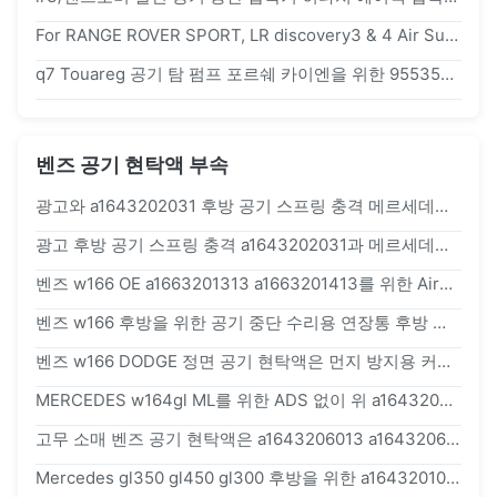
For RANGE ROVER SPORT, LR discovery3 & 4 Air Suspension Compressor PUMP NEW 2013
q7 Touareg 공기 탐 펌프 포르쉐 카이엔을 위한 95535890104의 랜드로버 공기 중단 압축기
벤즈 공기 현탁액 부속
광고와 a1643202031 후방 공기 스프링 충격 메르세데스 벤츠 ML 클래스 w164 GL 클래스 x164
광고 후방 공기 스프링 충격 a1643202031과 메르세데스 벤츠 ML 클래스 w164 GL 클래스 x164
벤즈 w166 OE a1663201313 a1663201413를 위한 Airmatic 수리용 연장통을 가진 정면 강철 반지 x166
벤즈 w166 후방을 위한 공기 중단 수리용 연장통 후방 먼지 시동 보장 12 달
벤즈 w166 DODGE 정면 공기 현탁액은 먼지 방지용 커버를 분해합니다
MERCEDES w164gl ML를 위한 ADS 없이 위 a1643206013 a1643206113 정면 본체 부품
고무 소매 벤즈 공기 현탁액은 a1643206013 a1643206113를 분해합니다
Mercedes gl350 gl450 gl300 후방을 위한 a1643201025 에어백 중단 봄