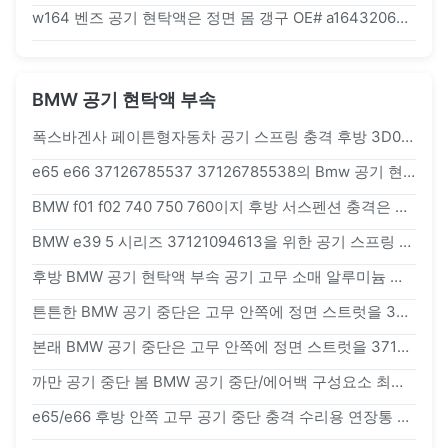
w164 벤즈 공기 현탁액은 정면 몸 갱구 OE# a1643206013 a6143206113를 분해합니다
BMW 공기 현탁액 부속
폭스바겐사 페이튼형자동차 공기 스프링 충격 후방 3D0616002
e65 e66 37126785537 37126785538의 Bmw 공기 현탁액 부속 후방 위 고무 산
BMW f01 f02 740 750 760이지 후방 서스펜션 충격은 장비 -1시 -1분을 수리합니다
BMW e39 5 시리즈 37121094613을 위한 공기 스프링 봄 고무 슬리브
후방 BMW 공기 현탁액 부속 공기 고무 소매 알루미늄 덮개 e65 e66 37126785535
튼튼한 BMW 공기 중단은 고무 안쪽에 정면 스트럿을 37126785537 e65/e66 분해합니다
본래 BMW 공기 중단은 고무 안쪽에 정면 스트럿을 37126785537 e65/e66 분해합니다
까만 공기 중단 봄 BMW 공기 중단/에어백 구성요소 최고 맨 위 B M W 7는 - 시리즈 f02 37126791676 분해합니다
e65/e66 후방 안쪽 고무 공기 중단 충격 수리용 연장통 OE#37126785535 37126785535