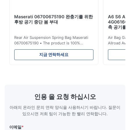
Maserati 06700675190 완충기를 위한
A6 S6 A
후방 공기 중단 봄 부대
4G06160
축 공기를 
Rear Air Suspension Spring Bag Maserati
Air Bag Gas
06700675190 • The product is 100%
Allroad Ava
compatible with the original part. Product:
4G0616002R
Air Spring & Air Bag OEM No.: 06700675190
Item Name: A
지금 연락하세요
Model No.: 06700675190 Position: Rear
Suspension 
Product Condition: Brand New MOQ: 1
Below. Can 
Pieces Sample: Available Advantage Good
Position: R
quality,Competitive prices ...
Condition: N
인용 을 요청 하십시오
아래의 온라인 문의 연락 양식을 사용하시기 바랍니다. 질문이
있으시면 저희 팀이 가능한 한 빨리 연락합니다.
이메일
*