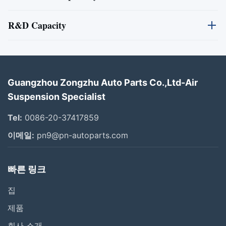
R&D Capacity
우리는 공기 현탁액 부속을 위한 우리의 클라이언트에게서
OEM/ODM 순서를 환영합니다.
우리의 연구 및 개발 팀은 직업 5-10와 공기 현탁액 부속을
Guangzhou Zongzhu Auto Parts Co.,Ltd-Air
위한 연구와 개발에 집중해 경험있는 직원을 포함합니다. 그
Suspension Specialist
들은 클라이언트를 위한 문제를 해결하게 항상 준비되어 있
고 우리의 클라이언트 더 나은 서비스를 제공하기 위하여 우
Tel:
0086-20-37417859
리의 판매와 함께 일하기 위하여 팀을 만들십시오.
이메일:
pn9@pn-autoparts.com
빠른 링크
집
제품
랜드로버 레인지로바 스포츠 2014 새 모델 공기 압축기
회사 소개