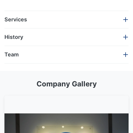
Services
History
우리는 자동 공기 서스펜션 장치를 위한 교체 부분을 벤츠
--2017년 10월
를 위한 공기 중단 봄과 같은 공기 중단 충격 수리용 연장
Team
통, 공기 중단 압축기 펌프, 공기 중단 압축기 수리용 연장
우리는 우리 공장에 있는 5-10 직업적인 기술공을 포함하
통, 배급 벨브 또는 공기 중단 벨브 구획, 공기 중단 유압 호
공기 중단 충격의 본체 부품을 위한 새로운 프로그램을, 벤
는 우리의 자신의 연구 및 개발 팀이 있습니다. gurranty 그
스 주름을 잡는 기계, BMW, Audi, 랜드로버, VW, 포르쉐,
Company Gallery
즈 W164를 포함하여, W220, W221, W211, BMW E65 E66
들 질에서 완벽한 공기 중단 제품.
재규어, 포드, Hummer, 등 제안합니다. 모든 부속은 본래
의 랜드로버 발견 3 등 여십시오.
OEM 성분과 호환이 되는 100%이고, 12 달 보장으로 제안
됩니다.
밖으로 발송하기 전에 우리의 제품의 좋은 품질을 지키는
--2017년 2월
QC 팀 (5명의 사람).
우리가 당신을 위해 제안해서 좋은 서비스: