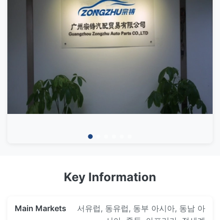
1.fast 납품, 우리는 부속품의 모든 600의 종류를 위한 충분
공기 중단 주름을 잡는 기계를 배우고 공기 중단 충격 재건
판매 팀은 직업적, 친절한 열성, 경험있는입니다. 그들은 뿐
한 주식이 있습니다.
하기를 위한 훈련소를 설치하십시오.
만 아니라 다만 당신이 주문하기 전에 당신에게 연락하고,
2.Disassemble & 임명 훈련
그러나 당신의 상태에 밖으로 발송 후에 attenstion를 더
3. 시작할 것이다 1pc를 가진 낮은 MOQ
지불합니다. 당신은 attitued 그들로 만족될 것입니다.
4. 1 년 보장
5. 공기 중단 제품을 위한 공기 중단 제품의 전 범위
--2016년 12월
우리는 모두 우리의 정직에 있는 서비스를 제공하고 우수
6. 항상 당신을 위한 서비스에 기다려 책임있는 파트너
를 위해 헌신적인 서비스, 혁신 기업에 있는 지도자가 되기
를 통하여 노력하고.
2 세 유압 호스 주름을 잡는 기계는 나옵니다.
Key Information
--2015년 4월
Main Markets
서유럽, 동유럽, 동부 아시아, 동남 아