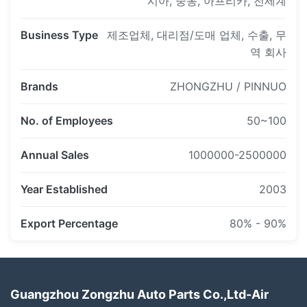
시아, 중동, 아프리카, 전세계
새로운 프로젝트 공기 중단 벨브 구획을 시작하십시오.
Business Type
제조업체, 대리점/도매 업체, 수출, 무
W164, W212, W221, W251, W166, F02, X5 E70, A6, Q7,
역 회사
A8, 발견 3&4, 등을 포함하여.
Brands
ZHONGZHU / PINNUO
No. of Employees
50~100
--5월. 2014년
Annual Sales
1000000-2500000
Year Established
2003
공기 중단 압축기 펌프와 공기 중단 압축기 수리용 연장통
Export Percentage
80% - 90%
을 위로 시작하십시오.
Guangzhou Zongzhu Auto Parts Co.,Ltd-Air