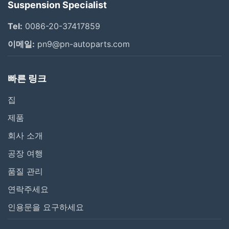
Suspension Specialist
--Otc. 2011년
Tel:
0086-20-37417859
이메일:
pn9@pn-autoparts.com
차의 제조는 가장 다음을 포함하는 공기 중단 봄을 만듭니
다:
빠른 링크
집
벤즈: W164, W251, W220, W221
제품
BMW: E39, F07, E61, E65, F02, X5 E53, X5 E70
회사 소개
공장 여행
Audi: A6, Q7, A8
품질 관리
랜드로버: L322의 스포츠, 발견 3&4
연락주세요
VW: 쌍두 경 4륜 마차, Bentley, Touareg
인용문을 요구하세요
포르쉐: 카이엔, Panamera