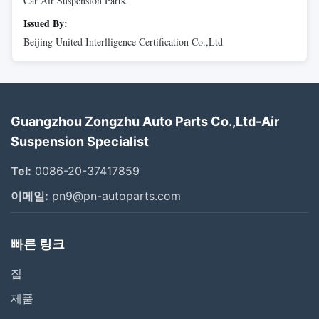
Car Air Suspension Parts.
Issued By:
Beijing United Interlligence Certification Co.,Ltd
Guangzhou Zongzhu Auto Parts Co.,Ltd-Air
Suspension Specialist
Tel:
0086-20-37417859
이메일:
pn9@pn-autoparts.com
빠른 링크
집
제품