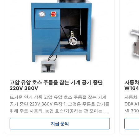
고압 유압 호스 주름을 잡는 기계 공기 중단
자동차
220V 380V
W164
뜨거운 인기 상품 고압 유압 호스 주름을 잡는 기계
자동차 
공기 중단 220V 380V 특징 1. 그것은 주름을 잡기를
OE# A
위해 주로 사용되, 농업 호스/가공하는 관 모이는, 온
ML30
갖 고압 산업 호스/관 기름 호스/기계 공학에서 모이
400 5
지금 문의
는 관을 가공하. 기계는 공기 중단 봄, 공기 중단 충
#: A1
격 동안 주름을 잡기에서 널리 이용됩니다, 무게에
A1643
저잡음 그리고 더 가벼운. 2 . 우리는 provide220V
A1643