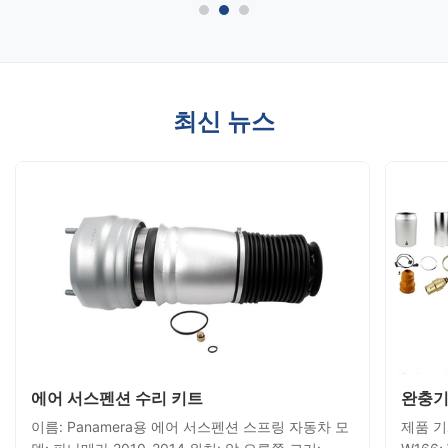
최신 뉴스
에어 서스펜션 수리 키트
완충기
이름: Panamera용 에어 서스펜션 스프링 자동차 모
제품 기