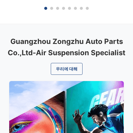
와 다른 국가 필요조건을 위한 380의 볼트 입력 전
A1643
압 할 수 있습니다 3 . 특별한 펌프 디자인, 빠른 주름
W164 
을 잡고는 및 간단한 가동 및 쉬운 정비. 4 ...
550 20
Guangzhou Zongzhu Auto Parts
Co.,Ltd-Air Suspension Specialist
우리에 대해