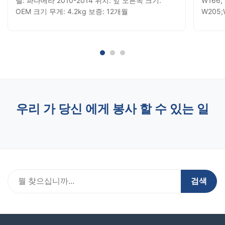
델: 파나메라 2010-2014 위치: 앞 오른쪽 크기:
W166; 
OEM 크기 무게: 4.2kg 보증: 12개월
W205;W
F01, F
D3;A
륜 마차
포츠 ;
쉐: 파
아차,에
우리 가 당신 에게 봉사 할 수 있는 일
검색