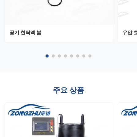
공기 현탁액 봄
유압 
주요 상품