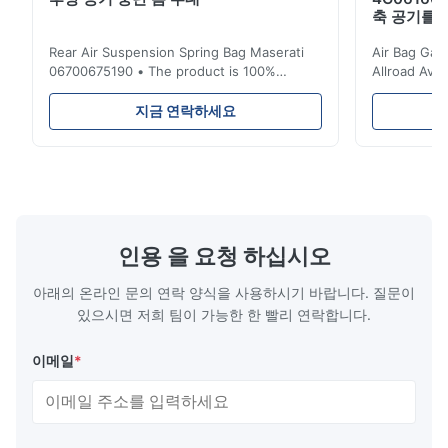
축 공기를 
Rear Air Suspension Spring Bag Maserati
Air Bag Gas
06700675190 • The product is 100%
Allroad Ava
compatible with the original part. Product:
4G0616002R
Air Spring & Air Bag OEM No.: 06700675190
Item Name: A
지금 연락하세요
Model No.: 06700675190 Position: Rear
Suspension 
Product Condition: Brand New MOQ: 1
Below. Can 
Pieces Sample: Available Advantage Good
Position: R
quality,Competitive prices ...
Condition: N
인용 을 요청 하십시오
아래의 온라인 문의 연락 양식을 사용하시기 바랍니다. 질문이
있으시면 저희 팀이 가능한 한 빨리 연락합니다.
이메일
*