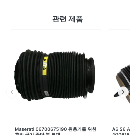
공기 충격을 위한 전기 고무 호스 주름을 잡는 기계 공기
관련 제품
중단 봄 호스 압착 기계에 대한 간략한 소개 호스 압착 기
계는 주로 모든 종류의 고압 산업용 호스/튜브 조립, 농업
용 호스/튜브 가공, 기계 공학에서 오일 호스/튜브 조립의
압착 가공에 사용됩니다. 에어 서스펜션 스프링, 에어 서스
펜션 충격용 압착에 널리 사용됩니다. 제품 매개변수: 압착
범위: 50-168mm 정확성: 0.05mm 압착력: 300톤 시스템
의 압력: 32MP 작동 모드: 자동, 수동, 페달 다이 세트: 10
세트(맞춤형 크기) 전압 : 380V 힘: 3KW 치...
Maserati 06700675190 완충기를 위한
A6 S6 A
후방 공기 중단 봄 부대
4G06160