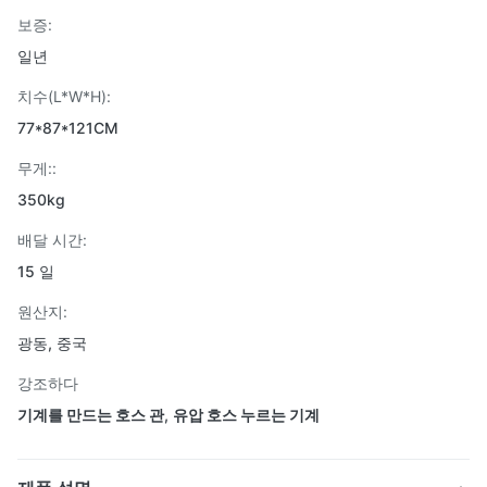
보증:
일년
치수(L*W*H):
77*87*121CM
무게::
350kg
배달 시간:
15 일
원산지:
광동, 중국
강조하다
기계를 만드는 호스 관
,
유압 호스 누르는 기계