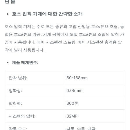
단 봄
호스 압착 기계에 대한 간략한 소개
호스 압착 기계는 주로 모든 종류의 고압 산업용 호스/튜브 조립, 농
업용 호스/튜브 가공, 기계 공학에서 오일 호스/튜브 조립의 압착 가
공에 사용됩니다. 에어 서스펜션 스프링, 에어 서스펜션 충격용 압
착에 널리 사용됩니다.
제품 매개변수:
압착 범위:
50-168mm
정확성:
0.05mm
압착력:
300톤
시스템의 압력:
32MP
작동 모드:
자동, 수동, 페달