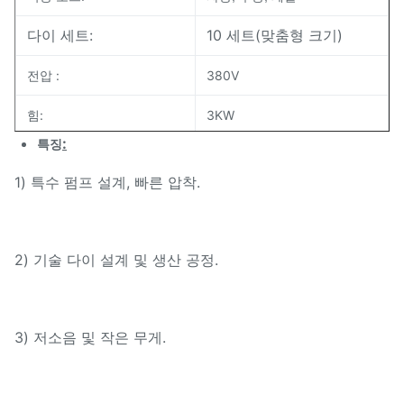
다이 세트:
10 세트(맞춤형 크기)
전압 :
380V
힘:
3KW
:
특징
치수(L*W*H):
77*87*121CM
1) 특수 펌프 설계, 빠른 압착.
무게:
350kg
포장:
나무 케이스 및 팔레트
2) 기술 다이 설계 및 생산 공정.
3) 저소음 및 작은 무게.