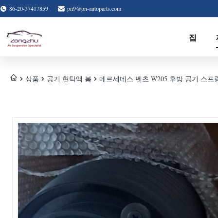
86-20-37417859
pn9@pn-autoparts.com
집
상품
공기 현탁액 봄
메르세데스 벤츠 W205 후방 공기 스프링 에어