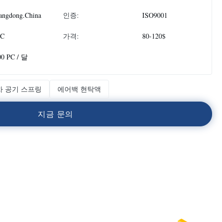
angdong.China
인증:
ISO9001
PC
가격:
80-120$
00 PC / 달
차 공기 스프링
에어백 현탁액
지
금
문
의