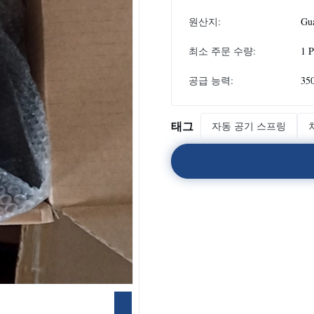
원산지:
Gu
최소 주문 수량:
1 
공급 능력:
35
태그
자동 공기 스프링