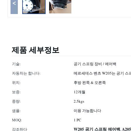
<
제품 세부정보
기술:
공기 스프링 장비 / 에어백
자동차는 합니다:
메르세데스 벤츠 W205는 공기 
위치:
후방 왼쪽 & 오른쪽
보증:
12개월
중량:
2.5kgs
샘플:
이용 가능합니다
MOQ:
1 PC
W205 공기 스프링 에어백
A205
강조하다
,