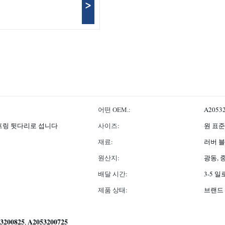
>
어떤 OEM.:
A20532
스프링 뒷다리로 섭니다
사이즈:
원 표준
재료:
러버 블
원산지:
광동, 
배달 시간:
3-5 
제품 상태:
브랜드
3200825
A2053200725
,