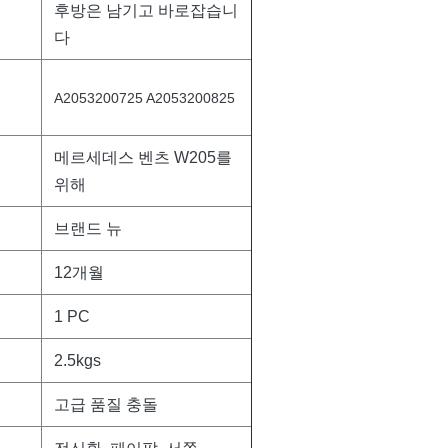
후방은 남기고 바로잡습니
다
A2053200725 A2053200825
메르세데스 벤츠 W205
를
위해
브랜드 뉴
12개월
1 PC
2.5kgs
고급 품질 충돌