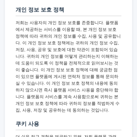
개인 정보 보호 정책
저희는 사용자의 개인 정보 보호를 존중합니다. 플랫폼
에서 제공하는 서비스를 이용할 때, 본 개인 정보 보호
정책에 따라 귀하의 개인 정보를 수집, 사용 및 공유합니
다. 이 개인 정보 보호 정책에는 귀하의 개인 정보 수집,
저장, 사용, 공유 및 보호에 대한 약관이 포함되어 있습
니다. 귀하의 개인 정보를 어떻게 관리하는지 이해하는
데 도움이 되도록 이 정책을 전체적으로 읽어보시는 것
이 좋습니다. 이 개인 정보 보호 정책에 대해 궁금한 점
이 있으면 플랫폼에 게시된 연락처 정보를 통해 문의하
실 수 있습니다. 이 개인 정보 보호 정책의 내용에 동의
하지 않으시면 즉시 플랫폼 서비스 사용을 중단해야 합
니다. 플랫폼의 서비스를 계속 사용함으로써 귀하는 본
개인 정보 보호 정책에 따라 귀하의 정보를 적법하게 수
집, 사용, 저장 및 공유하는 데 동의하는 것입니다.
쿠키 사용
더 쉬운 접근 경험을 제공하기 위해, 저희 플랫폼 관련