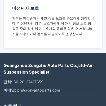
미성년자 보호
저희는 미성년자의 개인 정보 보호를 중요하게 생각합니
다. 미성년자인 경우, 보호자에게 이 개인 정보 보호 정
책을 주의 깊게 읽고 보호자의 동의를 얻은 후 저희 서비
스를 사용하거나 정보를 제공하도록 권장합니다.
Guangzhou Zongzhu Auto Parts Co.,Ltd-Air
Suspension Specialist
전화:
86-20-37417859
이메일:
pn9@pn-autoparts.com