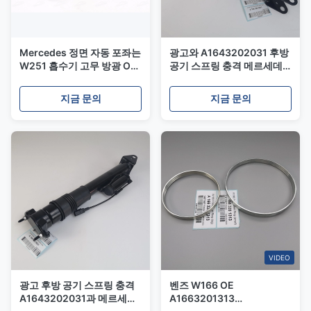
Mercedes 정면 자동 포좌는
광고와 A1643202031 후방
W251 흡수기 고무 방광 OE
공기 스프링 충격 메르세데
A2513203013를 분해합니
스 벤츠 ML 클래스 W164
다
GL 클래스 X164
지금 문의
지금 문의
VIDEO
광고 후방 공기 스프링 충격
벤즈 W166 OE
A1643202031과 메르세데
A1663201313