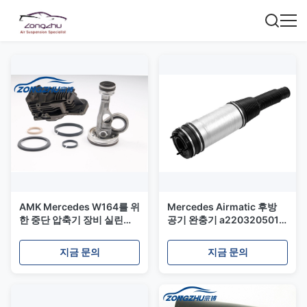
AMK Mercedes W164를 위
Mercedes Airmatic 후방
한 중단 압축기 장비 실린더/
공기 완충기 a2203205013
피스톤간/반지
를 위한 W220 공기 중단
A1643201204 바람쐬십시
지금 문의
지금 문의
오