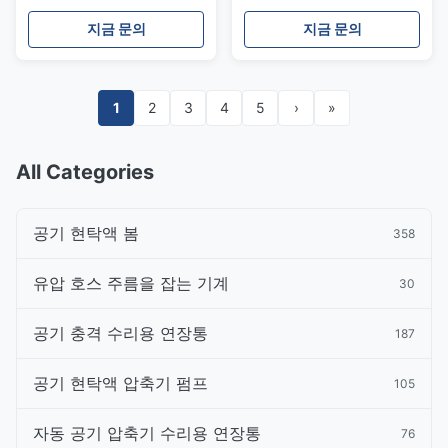
스 벤츠 ML 클래스 W164
A1663201413를 위한
GL 클래스 X164
Airmatic 수리용 연장통을
지금 문의
지금 문의
가진 정면 강철 반지 X166
1
2
3
4
5
›
»
All Categories
공기 현탁액 봄
358
유압 호스 주름을 잡는 기계
30
공기 충격 수리용 연장통
187
공기 현탁액 압축기 펌프
105
자동 공기 압축기 수리용 연장통
76