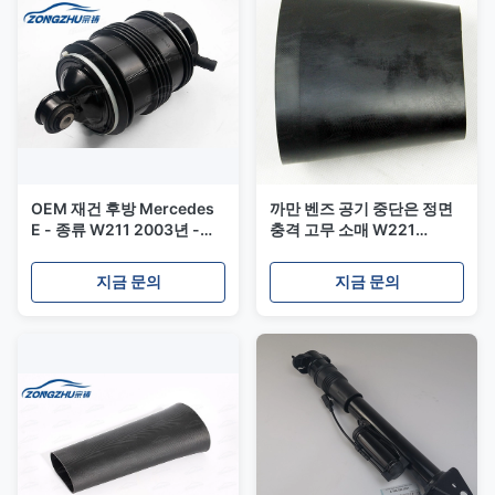
OEM 재건 후방 Mercedes
까만 벤즈 공기 중단은 정면
E - 종류 W211 2003년 -를
충격 고무 소매 W221
위한 좌 공기 중단 봄 부대
A2213204913를 분해합니
2009년
다
지금 문의
지금 문의