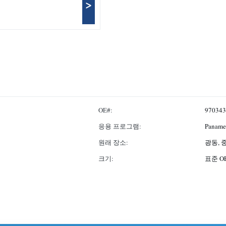
>
OE#:
970343
응용 프로그램:
Pana
원래 장소:
광동, 
크기:
표준 O