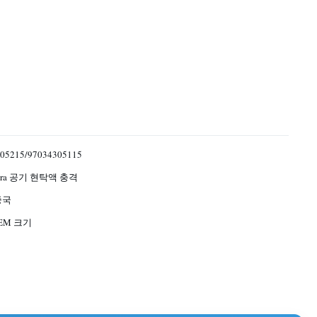
05215/97034305115
mera 공기 현탁액 충격
중국
EM 크기