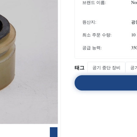
브랜드 이름:
No
원산지:
광
최소 주문 수량:
10
공급 능력:
35
태그
공기 중단 장비
공