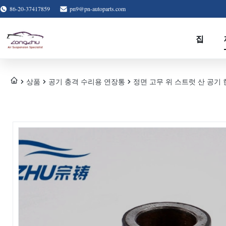
86-20-37417859
pn9@pn-autoparts.com
집
상품
공기 충격 수리용 연장통
정면 고무 위 스트럿 산 공기 현탁액 장