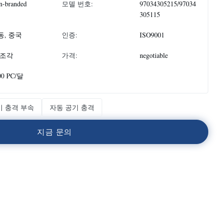
n-branded
모델 번호:
97034305215/97034
305115
동, 중국
인증:
ISO9001
 조각
가격:
negotiable
00 PC/달
기 충격 부속
자동 공기 충격
지
금
문
의