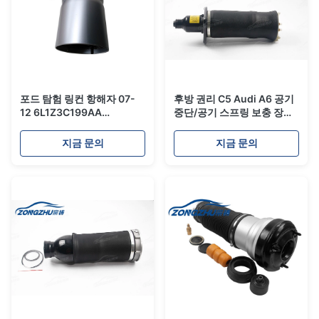
포드 탐험 링컨 항해자 07-
후방 권리 C5 Audi A6 공기
12 6L1Z3C199AA
중단/공기 스프링 보충 장비
7L1Z5A891B를 위한 본래
4Z7616052A
후방 공기 스프링
지금 문의
지금 문의