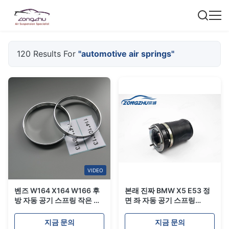
120 Results For
"automotive air springs"
VIDEO
벤즈 W164 X164 W166 후
본래 진짜 BMW X5 E53 정
방 자동 공기 스프링 작은 강
면 좌 자동 공기 스프링
철은 114*108*13cm
37116761443/37116757501
A1643201025
지금 문의
지금 문의