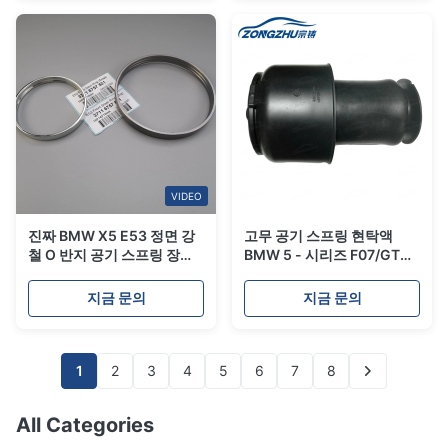
VIDEO
진짜 BMW X5 E53 정면 강
고무 공기 스프링 현탁액
철 O 반지 공기 스프링 장비
BMW 5 - 시리즈 F07/GT
OE#37116761443
F11 에어백 OEM
37116757501
37106781827
지금 문의
지금 문의
1
2
3
4
5
6
7
8
All Categories