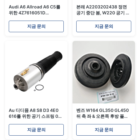
Audi A6 Allroad A6 C5를
본래 A2203202438 정면
위한 4Z7616051D
공기 중단 봄, W220 공기 스
4Z7616051B 에어백 중단
프링 부대, W220 정면 완충
장비/정면 공기 스프링
기
지금 문의
지금 문의
Au 디디뮴 A8 S8 D3 4E0
벤즈 W164 GL350 GL450
616를 위한 공기 스프링 039
뒤 축 좌 & 오른쪽 후방 플라
AF 4E0 616 040 AF
스틱 맨 위 공기 스프링은
4E0616039AF
OE# A1643201025를 적합
지금 문의
지금 문의
4E0616040AF 에어백 우는
합니다
소리