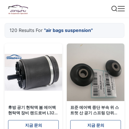
120 Results For
"air bags suspension"
후방 공기 현탁액 봄 에어백
표준 에어백 중단 부속 위 스
현탁액 장비 랜드로버 L322
트럿 산 공기 스프링 단위
OE#RKB500082
BMW X5 E53 OE #
37116757501
지금 문의
지금 문의