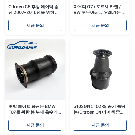
Citroen C5 후방 에어백 중
아우디 Q7 / 포르셰 카옌 /
단 2007-2016년을 위한 자
VW 토우아레그 오래가는 에
동차 부속 공기 스프링 중단
어백 현가 부품
7L8616019A 7L8616020A
지금 문의
지금 문의
후방 에어백 중단은 BMW
5102GN 5102R8 공기 중단
F07를 위한 봄 부대 흡수기
봄/Citroen C4 에어백 중단
A2213200425를 분해합니
우는 소리
다
지금 문의
지금 문의