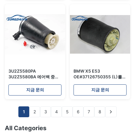
3U2Z5580PA
BMW X5 E53
3U2Z5580BA 에어백 중단
OE#37126750355 (L)를
장비 포드 링컨 공기 중단
위한 후방 에어백 자동 현탁
액 부속
지금 문의
지금 문의
1
2
3
4
5
6
7
8
All Categories