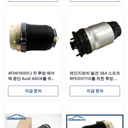
37116757502
4F0616001J 차 후방 에어
레인지로바 발견 3&4 스포츠
백 중단 Audi A6C6를 위한
RPD501110를 위한 후방 고
고무 공기 스프링
무/강철 에어백 중단 공기 스
프링 우는 소리
지금 문의
지금 문의