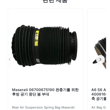
A22032024382 . >30.000hours 수명3 . 모든 네세서리
수리 부분은 포함했습니다4 . 고급 품질 1년 보증과 빠른
전달5 . OEM 명령은 환영받습니다 출하와 지불 속달로 보
내 주세요 배달 때에 3일부터 5일까지 일 비행기로 보내주
세요 배달 때에 5일부터 12일까지 일과 당신을 필요로 하
고 우리에게 당신의 국제공항을 제공합니다 기차로 가려고
요 배달 때에 12일부터 25일까지 일 선편으로 발송해 주
세...
Maserati 06700675190 완충기를 위한
A6 S6 A
후방 공기 중단 봄 부대
4G06160
축 공기를 
Rear Air Suspension Spring Bag Maserati
Air Bag Gas