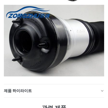
제품 하이라이트
W220 공기 스프링 완충 장치 앞 공기 스프링
관련 제품
A2203202438 메르세데스 벤츠 특징 1 . OE 부품번호 :