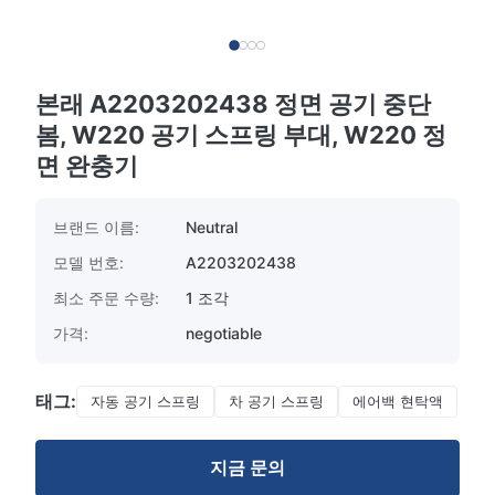
본래 A2203202438 정면 공기 중단
봄, W220 공기 스프링 부대, W220 정
면 완충기
브랜드 이름:
Neutral
모델 번호:
A2203202438
최소 주문 수량:
1 조각
가격:
negotiable
태그:
자동 공기 스프링
차 공기 스프링
에어백 현탁액
지금 문의