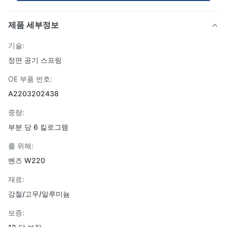
제품 세부정보
기술:
정면 공기 스프링
OE 부품 번호:
A2203202438
중량:
부분 당 6 킬로그램
를 위해:
벤즈 W220
재료:
강철/고무/알루미늄
보증: