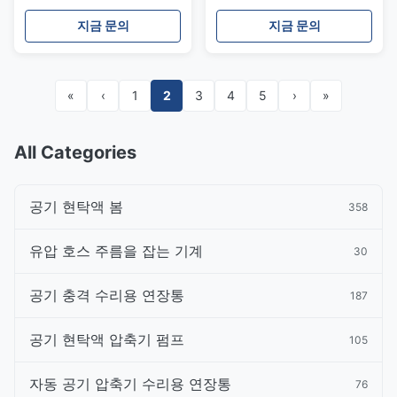
A3 1.6-1.9
7700107587 거릅니다
지금 문의
지금 문의
«
‹
1
2
3
4
5
›
»
All Categories
공기 현탁액 봄
358
유압 호스 주름을 잡는 기계
30
공기 충격 수리용 연장통
187
공기 현탁액 압축기 펌프
105
자동 공기 압축기 수리용 연장통
76