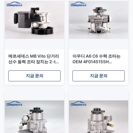
메르세데스 MB Vito 단거리
아우디 A6 C6 수력 조타는
선수 동력 조타 장치는 2-t
OEM 4F0145155H
3-t 4-t 638 V200 V230
4F0145155C를 양수합니다
0024662701
지금 문의
지금 문의
0024662501를 양수합니다