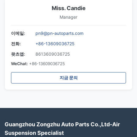
Miss. Candie
Manager
이메일:
pn9@pn-autoparts.com
전화:
+86-13609036725
왓츠앱:
8613609036725
WeChat:
+86-13609036725
지금 문의
Guangzhou Zongzhu Auto Parts Co.,Ltd-Air
Suspension Specialist