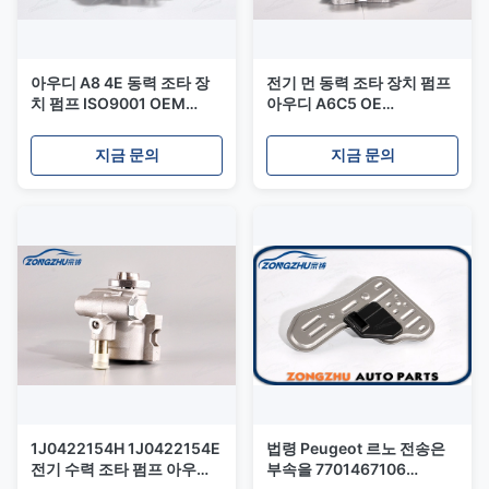
아우디 A8 4E 동력 조타 장
전기 먼 동력 조타 장치 펌프
치 펌프 ISO9001 OEM
아우디 A6C5 OE
4E0145155N
4B0145156 4B0145156
지금 문의
지금 문의
1J0422154H 1J0422154E
법령 Peugeot 르노 전송은
전기 수력 조타 펌프 아우디
부속을 7701467106