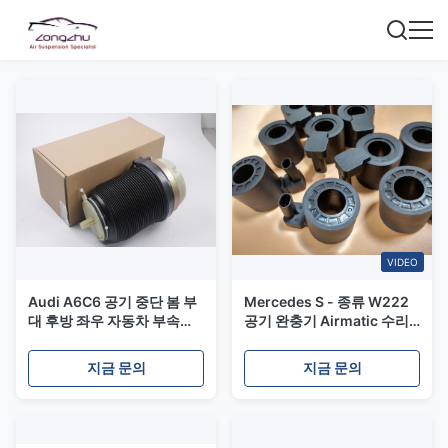
VIDEO
Audi A6C6 공기 중단 봄 부
Mercedes S - 종류 W222
대 후방 좌우 자동차 부속을
공기 완충기 Airmatic 수리
위한 중립 OEM
용 연장통을 위한 OEM
4F0616001J
A2223207313 감지기 벨브
지금 문의
지금 문의