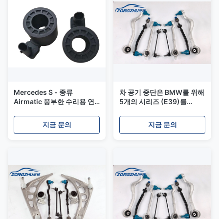
Mercedes S - 종류
차 공기 중단은 BMW를 위해
Airmatic 풍부한 수리용 연
5개의 시리즈 (E39)를
장통을 위한 W222 에어백
31121141717
중단 봄 완충기 Eletronic 벨
31121093449 분해합니다
지금 문의
지금 문의
브