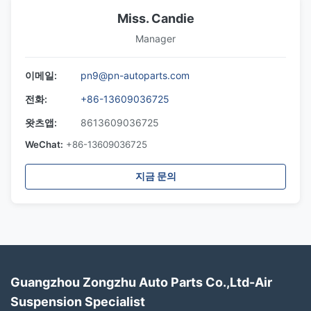
Miss. Candie
Manager
이메일:
pn9@pn-autoparts.com
전화:
+86-13609036725
왓츠앱:
8613609036725
WeChat:
+86-13609036725
지금 문의
Guangzhou Zongzhu Auto Parts Co.,Ltd-Air
Suspension Specialist