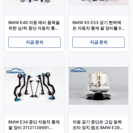
BMW E46 자동 예비 품목을
BMW X5 E53 공기 현탁액
위한 상/하 중단 자동차 통제
은 자동차 통제 팔 장비를 8
팔
PC 1개 단위 분해합니다
지금 문의
지금 문의
BMW E34 중단 자동차 통제
자동 공기 중단은 고압 동력
팔 장비 31121139991
조타 장치 펌프 BMW E39