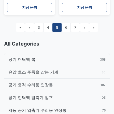
31121139992
OE 90297049를 분해합니
31121141097
다
지금 문의
지금 문의
«
‹
3
4
5
6
7
›
»
All Categories
공기 현탁액 봄
358
유압 호스 주름을 잡는 기계
30
공기 충격 수리용 연장통
187
공기 현탁액 압축기 펌프
105
자동 공기 압축기 수리용 연장통
76