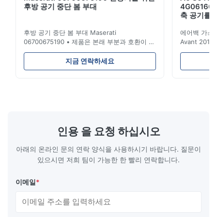
후방 공기 중단 봄 부대
4G06160
축 공기를 
후방 공기 중단 봄 부대 Maserati
에어백 가스 봄 
06700675190 • 제품은 본래 부분과 호환이 되
Avant 201
는 100%입니다. 제품: 공기 스프링 & 에어백
4G0616002
OEM 아니오: 06700675190 모형 아니오:
에어 서스펜션
지금 연락하세요
06700675190 위치: 후방 제품 상태: 브랜드 뉴
링 / 에어백 
MOQ: 1개 조각 표본: 유효한 이점 좋은 품질,
치: 후방 OEM
경쟁가격 • 제품 품질 보험: 1.Quality 보장: 12
운. 자료: 고무
달 판매 서비스 후에 당신을 보장하는 2.How?
배달 시간: 3-5
1) 생산 도중 그리고 생산 후에 엄격한 검사 절
Union, Payp
차 2) 우리의 제품 및 양호한 상태로 포장을 지
A, D / ...
키기 위하여 선적의 앞에 ...
인용 을 요청 하십시오
아래의 온라인 문의 연락 양식을 사용하시기 바랍니다. 질문이
있으시면 저희 팀이 가능한 한 빨리 연락합니다.
이메일
*