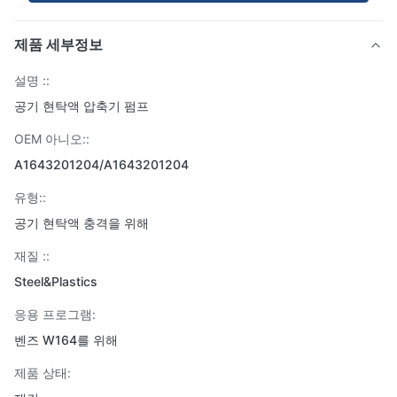
제품 세부정보
설명 ::
공기 현탁액 압축기 펌프
OEM 아니오::
A1643201204/A1643201204
유형::
공기 현탁액 충격을 위해
재질 ::
Steel&Plastics
응용 프로그램:
벤즈 W164를 위해
제품 상태: