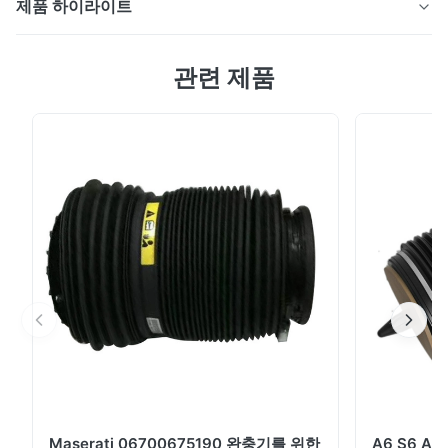
제품 하이라이트
자동차 부속 공기 압축기 펌프 벤즈 W164 ML GL OE#
관련 제품
A1643201204 ☆ 상세한 설명: 벤즈 W164 ML300 350를
위한 자동 공기 중단 압축기 펌프 400 500 GL450 500
550 2005-2010년 ☆ OEM #:
A1643201204/A1643201204
A1643200304/A1643200304
A1643200504/A1643200504
A1643200904/A1643200904 ☆ 신청: 벤즈 W164
ML300 350를 위해 400 500 GL450 500 550 2005-
2010년 ...
Maserati 06700675190 완충기를 위한
A6 S6 A