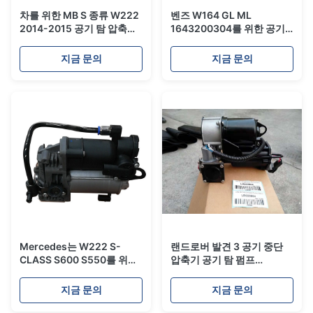
차를 위한 MB S 종류 W222
벤즈 W164 GL ML
2014-2015 공기 탐 압축기
1643200304를 위한 공기
펌프 2223200404 공기 압
중단 압축기 1643201204
축기
1643200304
지금 문의
지금 문의
1643200204 1643200
Mercedes는 W222 S-
랜드로버 발견 3 공기 중단
CLASS S600 S550를 위한
압축기 공기 탐 펌프
중단 공기 압축기 공기 탐 펌
LR023964
프를 바람쐽니다
지금 문의
지금 문의