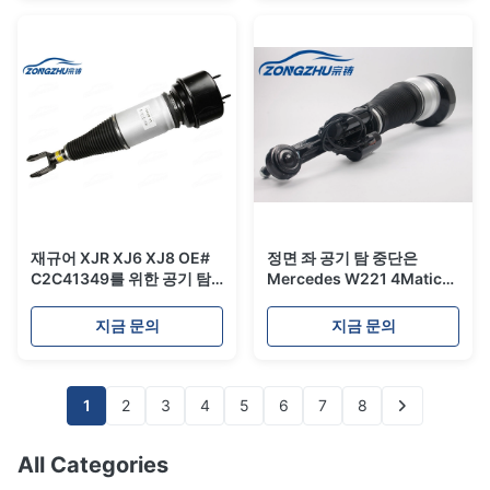
재규어 XJR XJ6 XJ8 OE#
정면 좌 공기 탐 중단은
C2C41349를 위한 공기 탐
Mercedes W221 4Matic를
현탁액 공기 완충기
위한 A2213200438에 충격
을 줍니다
지금 문의
지금 문의
1
2
3
4
5
6
7
8
All Categories