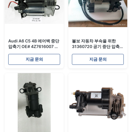
Audi A6 C5 4B 에어백 중단
볼보 자동차 부속을 위한
압축기 OE# 4Z7616007 압
31360720 공기 중단 압축기
축 공기를 넣은 공기 펌프
공급 펌프
지금 문의
지금 문의