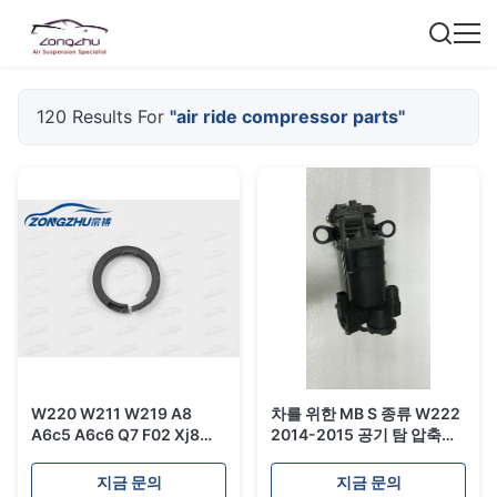
120 Results For
"air ride compressor parts"
W220 W211 W219 A8
차를 위한 MB S 종류 W222
A6c5 A6c6 Q7 F02 Xj8
2014-2015 공기 탐 압축기
Wabco 공기 탐 압축기 피스
펌프 2223200404 공기 압
톤 링 수선 고침 장비 X8r45
축기
지금 문의
지금 문의