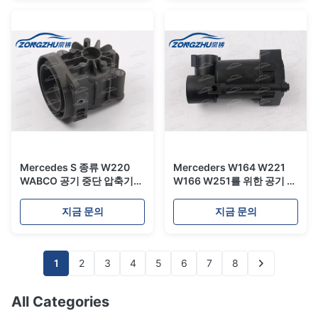
Mercedes S 종류 W220
Merceders W164 W221
WABCO 공기 중단 압축기
W166 W251를 위한 공기 중
실린더 수선 고침
단 압축기 건조기를 위한 플
라스틱 몸 보충 회의
지금 문의
지금 문의
1
2
3
4
5
6
7
8
All Categories