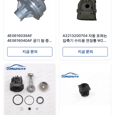
4E0616039AF
A2213200704 자동 포좌는
4E0616040AF 공기 탐 중단
압축기 수리용 연장통 W221
장비/정상 Audi A8 D3 성분
실린더 해드와 피스톤 분해
을 위한 맨 위 공기 중단 충격
하고/공기 중단
지금 문의
지금 문의