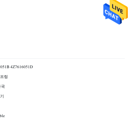
6051B 4Z7616051D
스프링
중국
크기
ble