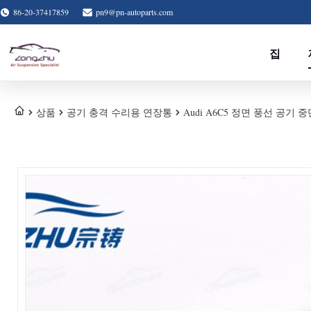
86-20-37417859
pn9@pn-autoparts.com
집
상품
공기 충격 수리용 연장통
Audi A6C5 정면 풍선 공기 중단