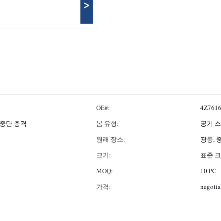
>
OE#:
4Z761
기 중단 충격
봄 유형:
공기 
원래 장소:
광동, 
크기:
표준 
MOQ:
10 PC
가격:
negotia