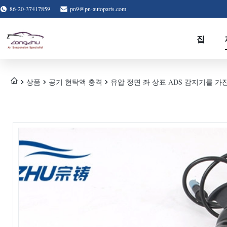
86-20-37417859
pn9@pn-autoparts.com
집
상품
공기 현탁액 충격
유압 정면 좌 상표 ADS 감지기를 가