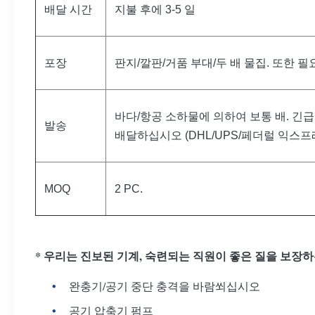
배달 시간
지불 후에 3-5 일
포장
판지/깔판/거품 부대/두 배 물집. 또한 
바다/항공 소하물에 의하여 보통 배. 긴
발송
배달하십시오 (DHL/UPS/페더럴 익스프레
MOQ
2 PC.
* 우리는 진보된 기계, 숙련되는 직원이 좋은 질을 보장
완충기/공기 중단 충격을 바람쐬십시오
공기 압축기 펌프