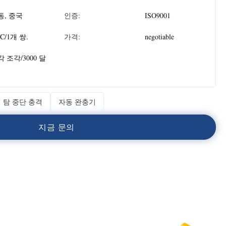
동, 중국
인증:
ISO9001
PC/1개 쌍.
가격:
negotiable
 조각/3000 달
 탐 중단 충격
자동 완충기
지
금
문
의