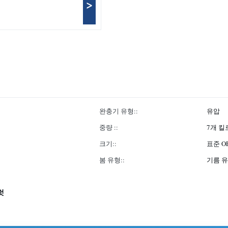
>
완충기 유형::
유압
중량 ::
7개 
크기::
표준 O
봄 유형::
기름 
럿