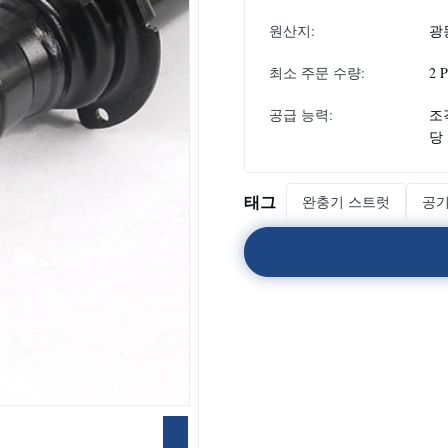
원산지:
광
최소 주문 수량:
2 
공급 능력:
조각
당
태그
완충기 스트럿
공기