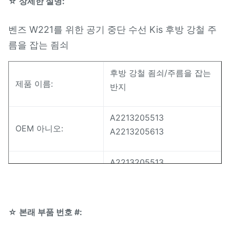
☆ 상세한 설명:
벤즈 W221를 위한 공기 중단 수선 Kis 후방 강철 주
름을 잡는 죔쇠
후방 강철 죔쇠/주름을 잡는
제품 이름:
반지
A2213205513
OEM 아니오:
A2213205613
A2213205513
모형 아니오:
A2213205613
벤즈 W221 후방 공기 중단
☆ 본래 부품 번호 #:
신청:
봄을 위해