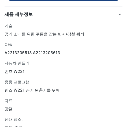
제품 세부정보
기술:
공기 소매를 위한 주름을 잡는 반지/강철 죔쇠
OE#:
A2213205513 A2213205613
자동차 만들기:
벤즈 W221
응용 프로그램:
벤즈 W221 공기 완충기를 위해
자료:
강철
원래 장소: