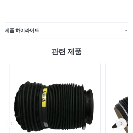
제품 하이라이트
직업 벤즈 W221 공기 중단 수선 Kis 후방 강철 주름을 잡
관련 제품
는 죔쇠 ☆ 상세한 설명: 벤즈 W221를 위한 공기 중단 수
선 Kis 후방 강철 주름을 잡는 죔쇠 제품 이름: 후방 강철
죔쇠/주름을 잡는 반지 OEM 아니오: A2213205513
A2213205613 모형 아니오: A2213205513
A2213205613 신청: 벤즈 W221 후방 공기 중단 봄을 위해
위치: 후방 Left&Right 물자: 강철 보장: 12 달 MOQ: 10 PC
표본: 유효한 배달 시간: 3-5 일 이점: 믿을 수 있는 질, 경
쟁가격 빠른 납품...