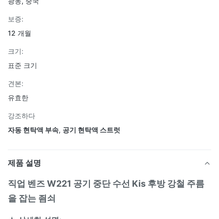
광동, 중국
보증:
12 개월
크기:
표준 크기
견본:
유효한
강조하다
자동 현탁액 부속
,
공기 현탁액 스트럿
제품 설명
직업 벤즈 W221 공기 중단 수선 Kis 후방 강철 주름
을 잡는 죔쇠