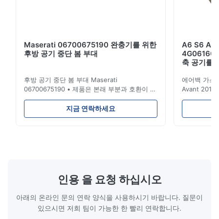
Maserati 06700675190 완충기를 위한
A6 S6 A
후방 공기 중단 봄 부대
4G06160
축 공기를 
후방 공기 중단 봄 부대 Maserati
에어백 가스 봄 
06700675190 • 제품은 본래 부분과 호환이 되
Avant 201
는 100%입니다. 제품: 공기 스프링 & 에어백
4G0616002
OEM 아니오: 06700675190 모형 아니오:
에어 서스펜션
지금 연락하세요
06700675190 위치: 후방 제품 상태: 브랜드 뉴
링 / 에어백 
MOQ: 1개 조각 표본: 유효한 이점 좋은 품질,
치: 후방 OEM
경쟁가격 • 제품 품질 보험: 1.Quality 보장: 12
운. 자료: 고무
달 판매 서비스 후에 당신을 보장하는 2.How?
배달 시간: 3-5
1) 생산 도중 그리고 생산 후에 엄격한 검사 절
Union, Payp
차 2) 우리의 제품 및 양호한 상태로 포장을 지
A, D / ...
키기 위하여 선적의 앞에 ...
인용 을 요청 하십시오
아래의 온라인 문의 연락 양식을 사용하시기 바랍니다. 질문이
있으시면 저희 팀이 가능한 한 빨리 연락합니다.