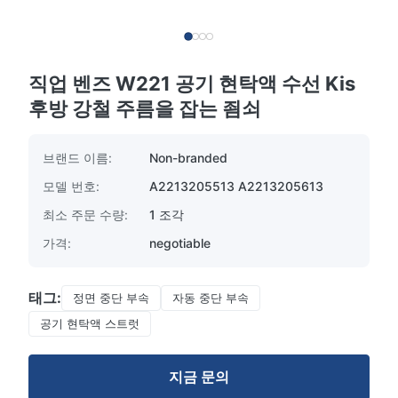
직업 벤즈 W221 공기 현탁액 수선 Kis
후방 강철 주름을 잡는 죔쇠
브랜드 이름:
Non-branded
모델 번호:
A2213205513 A2213205613
최소 주문 수량:
1 조각
가격:
negotiable
태그:
정면 중단 부속
자동 중단 부속
공기 현탁액 스트럿
지금 문의