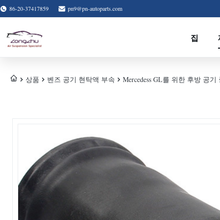
86-20-37417859
pn9@pn-autoparts.com
집
상품
벤즈 공기 현탁액 부속
Mercedess GL를 위한 후방 공기 중단