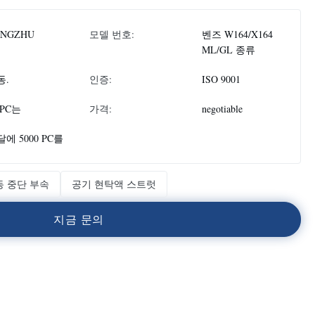
ONGZHU
모델 번호:
벤즈 W164/X164
ML/GL 종류
동.
인증:
ISO 9001
 PC는
가격:
negotiable
에 5000 PC를
동 중단 부속
공기 현탁액 스트럿
지
금
문
의