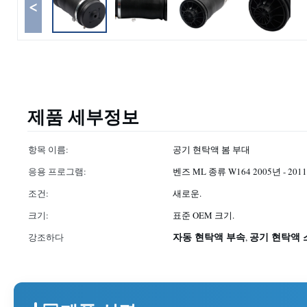
<
제품 세부정보
항목 이름:
공기 현탁액 봄 부대
응용 프로그램:
벤즈 ML 종류 W164 2005년 - 20
조건:
새로운.
크기:
표준 OEM 크기.
자동 현탁액 부속
공기 현탁액 
강조하다
,