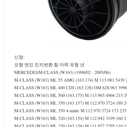
신청:
모형 엔진 진지변환 힘 마력 유형 년
MERCEDESM-CLASS (W163) (1998/02 - 2005/06)
M-CLASS (W163) ML 55 AMG (163.174) M 113.981 54
M-CLASS (W163) ML 400 CDI (163.128) OM 628.963 3
M-CLASS (W163) ML 500 (163.175) M 113.965 4966 2
M-CLASS (W163) ML 350 (163.157) M 112.970 3724 1
M-CLASS (W163) ML 350 4-matic M 112.970 3724 173
M-CLASS (W163) ML 320 (163.154) M 112.942 3199 1
M-CLASS (W163) ML 230 (163.136) M 111.977 2295 1