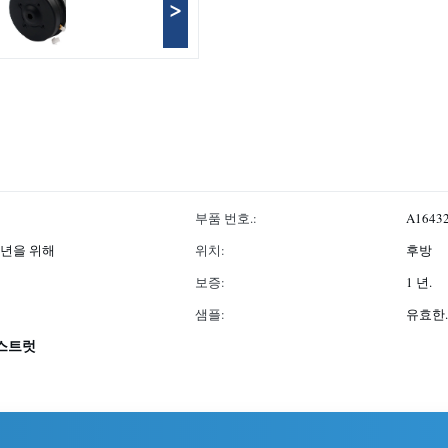
>
부품 번호.:
A16432
11년을 위해
위치:
후방
보증:
1 년.
샘플:
유효한.
스트럿