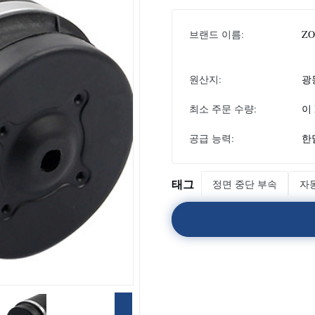
브랜드 이름:
Z
원산지:
광
최소 주문 수량:
이
공급 능력:
한달
태그
정면 중단 부속
자