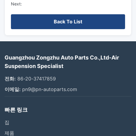
Next:
Back To List
Guangzhou Zongzhu Auto Parts Co.,Ltd-Air
Suspension Specialist
전화:
86-20-37417859
이메일:
pn9@pn-autoparts.com
빠른 링크
집
제품