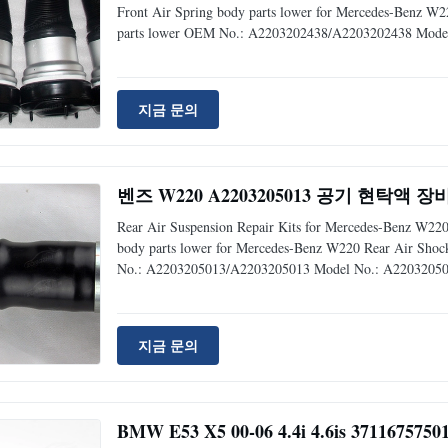
Front Air Spring body parts lower for Mercedes-Benz W
parts lower OEM No.: A2203202438/A2203202438 Model
W220 Front Position: Front Left&Right Material: Rubber
Time: 3
지금 문의
벤즈 W220 A2203205013 공기 현탁액 장비
Rear Air Suspension Repair Kits for Mercedes-Benz W220
body parts lower for Mercedes-Benz W220 Rear Air Shoc
No.: A2203205013/A2203205013 Model No.: A220320501
Rear Left&Right Material: Rubber& Steel Warranty: 12 M
Advantage:
지금 문의
BMW E53 X5 00-06 4.4i 4.6is 3711