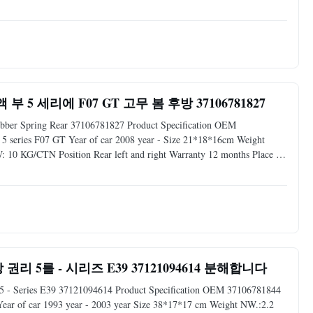
n / Pallet / Bubble bag / Double Blister. It also can be ordered
 세리에 F07 GT 고무 봄 후방 37106781827
ubber Spring Rear 37106781827 Product Specification OEM
 series F07 GT Year of car 2008 year - Size 21*18*16cm Weight
 KG/CTN Position Rear left and right Warranty 12 months Place of
y Delivery time 3-5 days after payment Packing Carton / Pallet / Bubble
 5를 - 시리즈 E39 37121094614 분해합니다
t 5 - Series E39 37121094614 Product Specification OEM 37106781844
ear of car 1993 year - 2003 year Size 38*17*17 cm Weight NW.:2.2