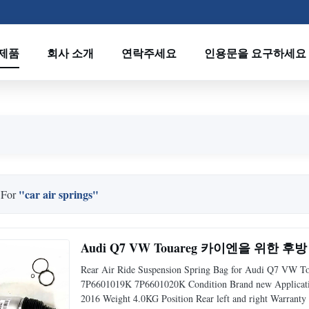
제품
회사 소개
연락주세요
인용문을 요구하세요
"car air springs"
 For
Audi Q7 VW Touareg 카이엔을 위한 후방 
Rear Air Ride Suspension Spring Bag for Audi Q7 VW T
7P6601019K 7P6601020K Condition Brand new Applicatio
2016 Weight 4.0KG Position Rear left and right Warranty 