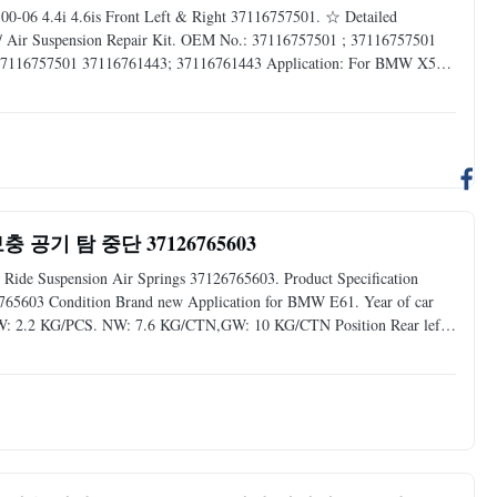
00-06 4.4i 4.6is Front Left & Right 37116757501. ☆ Detailed
g / Air Suspension Repair Kit. OEM No.: 37116757501 ; 37116757501
37116757501 37116761443; 37116761443 Application: For BMW X5
el Warranty: 12 Months MOQ: 5 pcs Sample: Available Delivery Time:
충 공기 탐 중단 37126765603
Ride Suspension Air Springs 37126765603. Product Specification
5603 Condition Brand new Application for BMW E61. Year of car
W: 2.2 KG/PCS. NW: 7.6 KG/CTN,GW: 10 KG/CTN Position Rear left
gdong Quality Closed to original quality Delivery time 3-5 days after