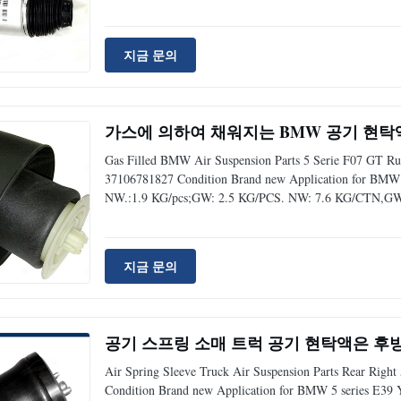
quality Delivery time 3-5 days after payment Packing Carto
지금 문의
가스에 의하여 채워지는 BMW 공기 현탁액 부 5
Gas Filled BMW Air Suspension Parts 5 Serie F07 GT R
37106781827 Condition Brand new Application for BMW 5
NW.:1.9 KG/pcs;GW: 2.5 KG/PCS. NW: 7.6 KG/CTN,GW: 10
origin China ,Guangdong Quality Closed to original qualit
bag /
지금 문의
공기 스프링 소매 트럭 공기 현탁액은 후방 권리
Air Spring Sleeve Truck Air Suspension Parts Rear Righ
Condition Brand new Application for BMW 5 series E39 Y