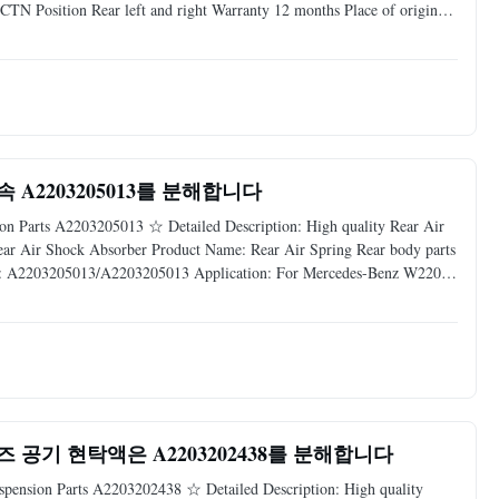
Position Rear left and right Warranty 12 months Place of origin
very time 3-5 days after payment Packing Carton / Pallet / Bubble
 A2203205013를 분해합니다
on Parts A2203205013 ☆ Detailed Description: High quality Rear Air
ar Air Shock Absorber Product Name: Rear Air Spring Rear body parts
 A2203205013/A2203205013 Application: For Mercedes-Benz W220
 Warranty: 12 Months MOQ: 10 pcs Sample: Available Delivery Time: 3-
 공기 현탁액은 A2203202438를 분해합니다
spension Parts A2203202438 ☆ Detailed Description: High quality