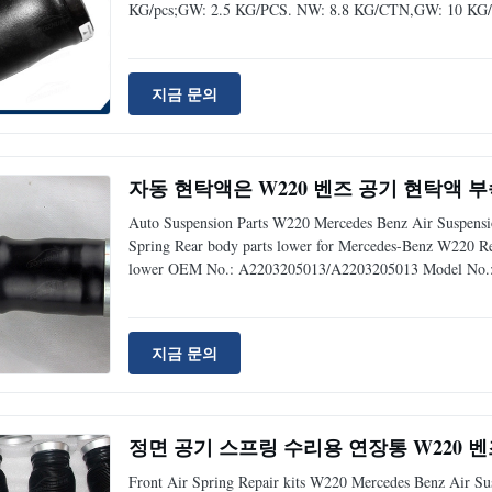
KG/pcs;GW: 2.5 KG/PCS. NW: 8.8 KG/CTN,GW: 10 KG/CTN 
China ,Guangdong Quality Closed to original quality Deli
지금 문의
자동 현탁액은 W220 벤즈 공기 현탁액 부속
Auto Suspension Parts W220 Mercedes Benz Air Suspensi
Spring Rear body parts lower for Mercedes-Benz W220 Re
lower OEM No.: A2203205013/A2203205013 Model No.:
Rear Position: Rear Left&Right Material: Rubber& Steel
5 days
지금 문의
정면 공기 스프링 수리용 연장통 W220 벤즈
Front Air Spring Repair kits W220 Mercedes Benz Air Su