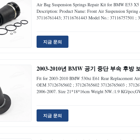
Air Bag Suspension Springs Repair Kit for BMW E53 X5 
Description: Product Name: Front Air Suspension Sprin
37116761443; 37116761443 Model No.: 37116757501 ; 
E53 Position: Front Left & Right Material: Rubber& Ste
3-5 days
지금 문의
2003-2010년 BMW 공기 중단 부속 후방 보
Fit for 2003-2010 BMW 530xi E61 Rear Replacement Air 
OEM 37126765602 ; 37126765602 37126765603 ; 3712676
2006-2007. Size 21*18*16cm Weight NW.:1.9 KG/pcs;G
and right Warranty 12 months Place of origin China ,Guan
payment
지금 문의