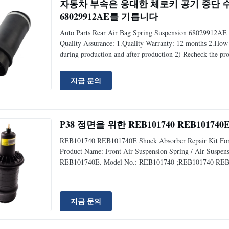
자동차 부속은 웅대한 체로키 공기 중단 수리
68029912AE를 기릅니다
Auto Parts Rear Air Bag Spring Suspension 68029912AE 
Quality Assurance: 1.Quality Warranty: 12 months 2.How to
during production and after production 2) Recheck the pr
condition 3) Track and receive feedback from our customer
지금 문의
P38 정면을 위한 REB101740 REB101
REB101740 REB101740E Shock Absorber Repair Kit For P3
Product Name: Front Air Suspension Spring / Air Sus
REB101740E. Model No.: REB101740 ;REB101740 REB10
P38 1995-2002. Position: Front Left & Right Material: 
Delivery Time: 3-5 days
지금 문의