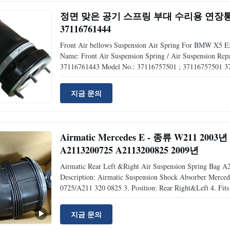
정면 맞은 공기 스프링 부대 수리용 연장통 BMW 
37116761444
Front Air bellows Suspension Air Spring For BMW X5 
Name: Front Air Suspension Spring / Air Suspension R
37116761443 Model No.: 37116757501 ; 37116757501 37
Front Right Material: Rubber& Steel Warranty: 12 Month
Reliable quality
지금 문의
Airmatic Mercedes E - 종류 W211 
A2113200725 A2113200825 2009년
Airmatic Rear Left &Right Air Suspension Spring Bag 
Description: Airmatic Suspension Shock Absorber Mer
0725/A211 320 0825 3. Position: Rear Right&Left 4. Fi
Class W211 W211 2002-2009 Product Description: OEM 
Airmatic Suspension
지금 문의