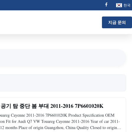
한국
지금 문의
공기 탐 중단 봄 부대 2011-2016 7P6601020K
ouareg Cayenne 2011-2016 7P6601020K Product Specification OEM
n Fit for Audi Q7 VW Touareg Cayenne 2011-2016 Year of car 2011-
12 months Place of origin Guangzhou, China Quality Closed to original