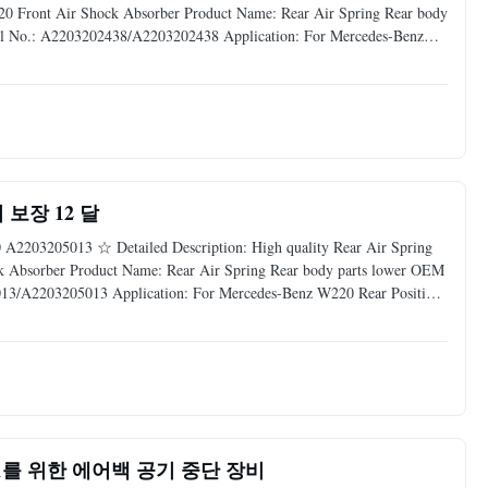
220 Front Air Shock Absorber Product Name: Rear Air Spring Rear body
 No.: A2203202438/A2203202438 Application: For Mercedes-Benz
& Steel Warranty: 12 Months MOQ: 10 pcs Sample: Available Delivery
 보장 12 달
 A2203205013 ☆ Detailed Description: High quality Rear Air Spring
k Absorber Product Name: Rear Air Spring Rear body parts lower OEM
3/A2203205013 Application: For Mercedes-Benz W220 Rear Position:
onths MOQ: 5 pcs Sample: Available Delivery Time: 3-5 days
6757501를 위한 에어백 공기 중단 장비