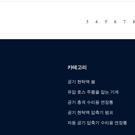
3
4
5
6
7
8
카테고리
공기 현탁액 봄
유압 호스 주름을 잡는 기계
공기 충격 수리용 연장통
공기 현탁액 압축기 펌프
자동 공기 압축기 수리용 연장통