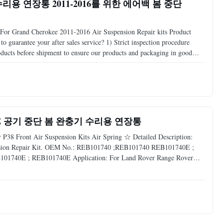
용 연장통 2011-2016를 위한 에어백 봄 중단
For Grand Cherokee 2011-2016 Air Suspension Repair kits Product
 guarantee your after sales service? 1) Strict inspection procedure
oducts before shipment to ensure our products and packaging in good
s. • Specification: Air Spring Bag ensures that the
740E 공기 중단 봄 완충기 수리용 연장통
8 Front Air Suspension Kits Air Spring ☆ Detailed Description:
pension Repair Kit. OEM No.: REB101740 ;REB101740 REB101740E ;
1740E ; REB101740E Application: For Land Rover Range Rover
Rubber& Steel Warranty: 12 Months MOQ: 5 pcs Sample: Available