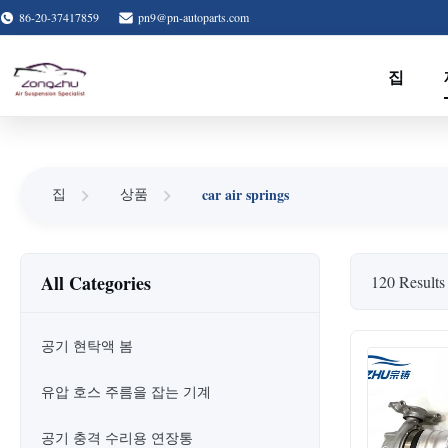
86-20-37417859
pn9@pn-autoparts.com
집
car air springs
집
상품
All Categories
120 Results
공기 현탁액 봄
유압 호스 주름을 잡는 기계
공기 충격 수리용 연장통