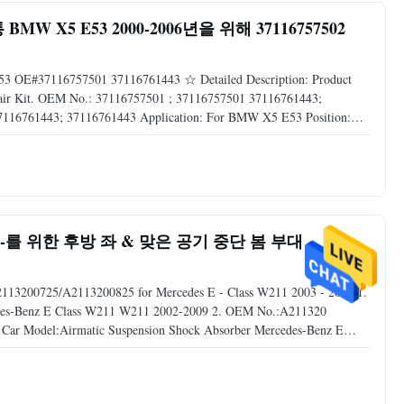
X5 E53 2000-2006년을 위해 37116757502
E53 OE#37116757501 37116761443 ☆ Detailed Description: Product
epair Kit. OEM No.: 37116757501 ; 37116757501 37116761443;
116761443; 37116761443 Application: For BMW X5 E53 Position:
s MOQ: 5 pcs Sample: Available Delivery Time: 3-5 days Advantage:
2003년 -를 위한 후방 좌 & 맞은 공기 중단 봄 부대
A2113200725/A2113200825 for Mercedes E - Class W211 2003 - 2009 1.
cedes-Benz E Class W211 W211 2002-2009 2. OEM No.:A211320
ts Car Model:Airmatic Suspension Shock Absorber Mercedes-Benz E
A211320 0725/A211 320 082 Condition Brand new Application For